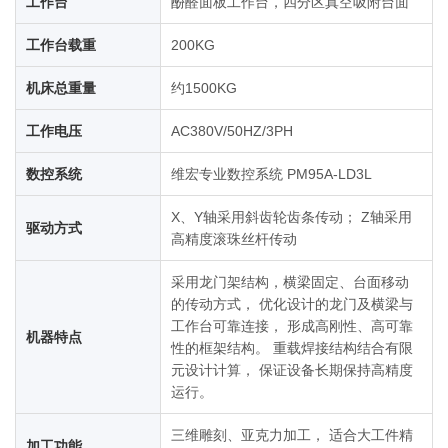
工作台
酚醛面板工作台，四分区真空吸附台面
工作台载重
200KG
机床总重量
约1500KG
工作电压
AC380V/50HZ/3PH
数控系统
维宏专业数控系统 PM95A-LD3L
X、Y轴采用斜齿轮齿条传动； Z轴采用
驱动方式
高精度滚珠丝杆传动
采用龙门架结构，横梁固定、台面移动
的传动方式， 优化设计的龙门及横梁与
工作台可靠连接， 形成高刚性、高可靠
机器特点
性的框架结构。 重载焊接结构结合有限
元设计计算， 保证设备长期保持高精度
运行。
三维雕刻、亚克力加工， 适合大工件精
加工功能