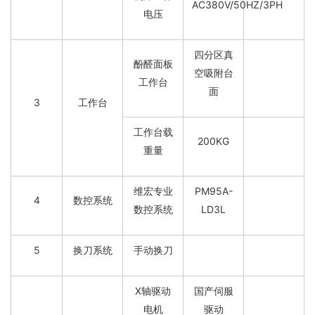
AC380V/50HZ/3PH
电压
四分区真
酚醛面板
空吸附台
工作台
面
3
工作台
工作台载
200KG
重量
维宏专业
PM95A-
4
数控系统
数控系统
LD3L
5
换刀系统
手动换刀
X轴驱动
国产伺服
电机
驱动