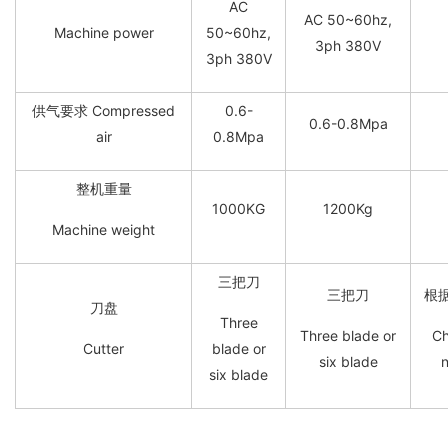
AC
AC 50~60hz,
Machine power
50~60hz,
3ph 380V
3ph 380V
供气要求 Compressed
0.6-
0.6-0.8Mpa
air
0.8Mpa
整机重量
1000KG
1200Kg
Machine weight
三把刀
三把刀
根
刀盘
Three
Three blade or
Ch
Cutter
blade or
six blade
six blade