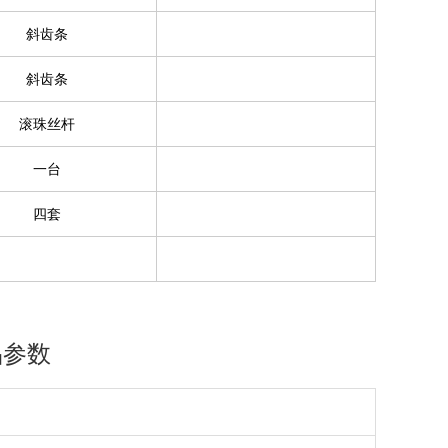
斜齿条
斜齿条
滚珠丝杆
一台
四套
品参数