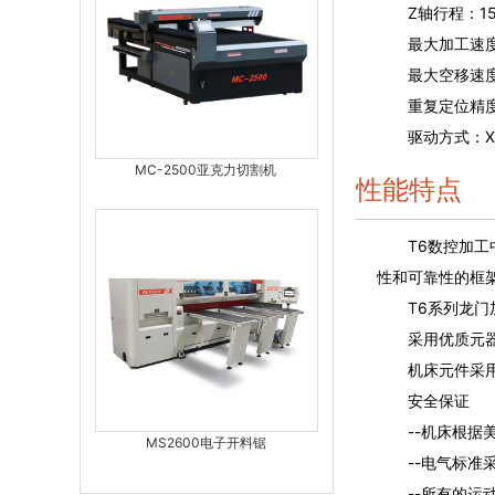
Z轴行程：15
最大加工速度：
最大空移速度：3
重复定位精度：+
驱动方式：X、
MC-2500亚克力切割机
性能特点
T6数控加工中
性和可靠性的框
T6系列龙门加
采用优质元器
机床元件采用F
安全保证
--机床根据美
MS2600电子开料锯
--电气标准采
--所有的运动