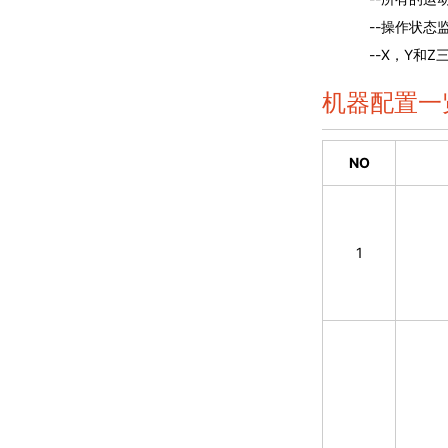
--操作状态
--X，Y和Z
机器配置一
NO
1