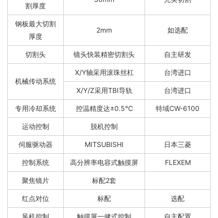
割厚度
钢板最大切割
2mm
如选配
厚度
切割头
镜头快装精密切割头
自主研发
X/Y轴采用滚珠丝杠
台湾进口
机械传动系统
X/Y/Z采用TBI导轨
台湾进口
专用冷却系统
控温精度达±0.5℃
特域CW-6100
运动控制
脱机控制
伺服驱动器
MITSUBISHI
日本三菱
控制系统
高分辨率电容式触摸屏
FLEXEM
聚焦镜片
标配2套
红点对位
标配
选配
风机控制
触摸屏一健式控制
自主配置