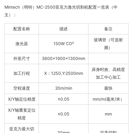
Mintech（明特）MC-2500亚克力激光切割机配置一览表（中
文）：
配置名称
描述
备注
玻璃管（可选射
激光器
150W CO²
频）
外形尺寸
3600×1900×1300mm
床身时效、高精度
加工行程
X：1250,Y:2500mm
加工中心加工
空程速度
20m/min
最快
X/Y轴定位精度
±0.05
mm/m(毫米/米）
X/Y轴重复定位
±0.05
mm
精度
亚克力最大切
30mm
完美切割