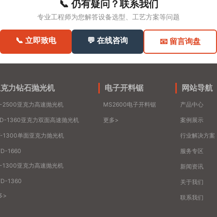
📞 仍有疑问？联系我们
专业工程师为您解答设备选型、工艺方案等问题
📞 立即致电
💬 在线咨询
📧 留言询盘
亚克力钻石抛光机
电子开料锯
网站导航
S-2500亚克力高速抛光机
MS2600电子开料锯
产品中心
SD-1360亚克力双面高速抛光机
更多>
案例展示
Y-1300单面亚克力抛光机
行业解决方案
D-1660
服务专区
S-1300亚克力高速抛光机
新闻资讯
D-1360
关于我们
多>
联系我们