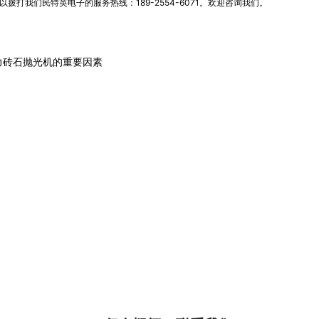
拨打我们民特英电子的服务热线：189-2554-6071。欢迎咨询我们。
力砖石抛光机的重要因素